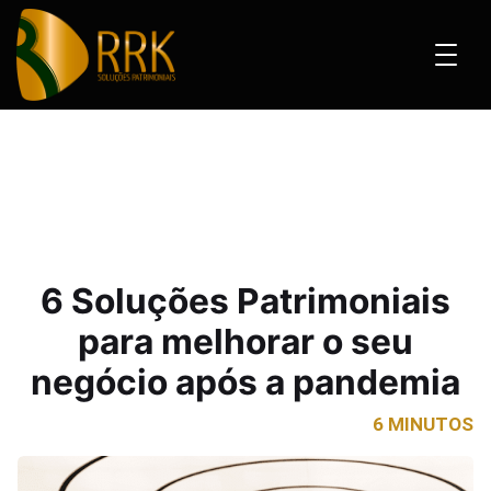
s Patrimoniais para melhorar o seu negócio após a pandemia
6 Soluções Patrimoniais
para melhorar o seu
negócio após a pandemia
6 MINUTOS