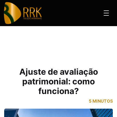
de avaliação patrimonial: como funciona?
Ajuste de avaliação
patrimonial: como
funciona?
5 MINUTOS