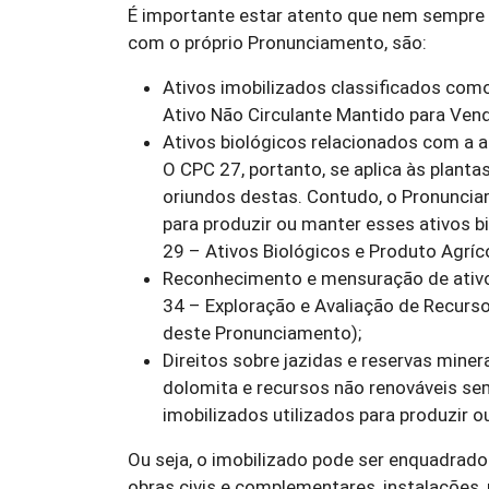
É importante estar atento que nem sempre o
com o próprio Pronunciamento, são:
Ativos imobilizados classificados com
Ativo Não Circulante Mantido para Ven
Ativos biológicos relacionados com a a
O CPC 27, portanto, se aplica às plant
oriundos destas. Contudo, o Pronunciam
para produzir ou manter esses ativos b
29 – Ativos Biológicos e Produto Agríco
Reconhecimento e mensuração de ativo
34 – Exploração e Avaliação de Recurso
deste Pronunciamento);
Direitos sobre jazidas e reservas minera
dolomita e recursos não renováveis sem
imobilizados utilizados para produzir o
Ou seja, o imobilizado pode ser enquadrad
obras civis e complementares, instalações,