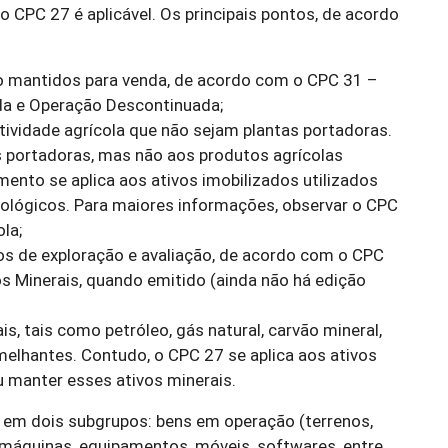
 CPC 27 é aplicável. Os principais pontos, de acordo
o mantidos para venda, de acordo com o CPC 31 –
da e Operação Descontinuada;
tividade agrícola que não sejam plantas portadoras.
as portadoras, mas não aos produtos agrícolas
ento se aplica aos ativos imobilizados utilizados
iológicos. Para maiores informações, observar o CPC
la;
s de exploração e avaliação, de acordo com o CPC
s Minerais, quando emitido (ainda não há edição
is, tais como petróleo, gás natural, carvão mineral,
elhantes. Contudo, o CPC 27 se aplica aos ativos
u manter esses ativos minerais.
o em dois subgrupos: bens em operação (terrenos,
 máquinas, equipamentos, móveis, softwares, entre