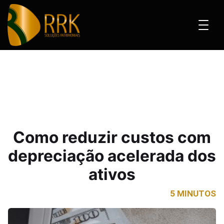
s com depreciação acelerada dos ativos
Como reduzir custos com
depreciação acelerada dos
ativos
5 MINUTOS