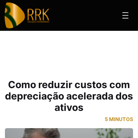
s com depreciação acelerada dos ativos
Como reduzir custos com
depreciação acelerada dos
ativos
5 MINUTOS