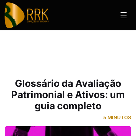
o da Avaliação Patrimonial e Ativos: um guia completo
Glossário da Avaliação
Patrimonial e Ativos: um
guia completo
5 MINUTOS