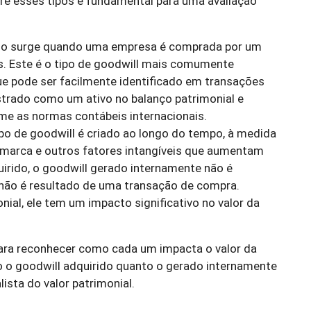
re esses tipos é fundamental para uma avaliação
rido surge quando uma empresa é comprada por um
os. Este é o tipo de goodwill mais comumente
ue pode ser facilmente identificado em transações
strado como um ativo no balanço patrimonial e
e as normas contábeis internacionais.
tipo de goodwill é criado ao longo do tempo, à medida
 marca e outros fatores intangíveis que aumentam
uirido, o goodwill gerado internamente não é
 não é resultado de uma transação de compra.
ial, ele tem um impacto significativo no valor da
para reconhecer como cada um impacta o valor da
 o goodwill adquirido quanto o gerado internamente
ista do valor patrimonial.