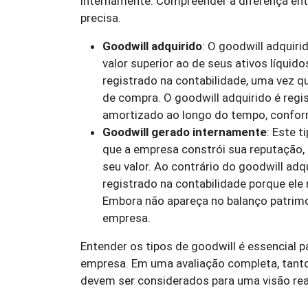
internamente. Compreender a diferença ent
precisa.
Goodwill adquirido
: O goodwill adqui
valor superior ao de seus ativos líquid
registrado na contabilidade, uma vez q
de compra. O goodwill adquirido é regi
amortizado ao longo do tempo, conform
Goodwill gerado internamente
: Este 
que a empresa constrói sua reputação,
seu valor. Ao contrário do goodwill adq
registrado na contabilidade porque ele
Embora não apareça no balanço patrimon
empresa.
Entender os tipos de goodwill é essencial 
empresa. Em uma avaliação completa, tanto
devem ser considerados para uma visão real