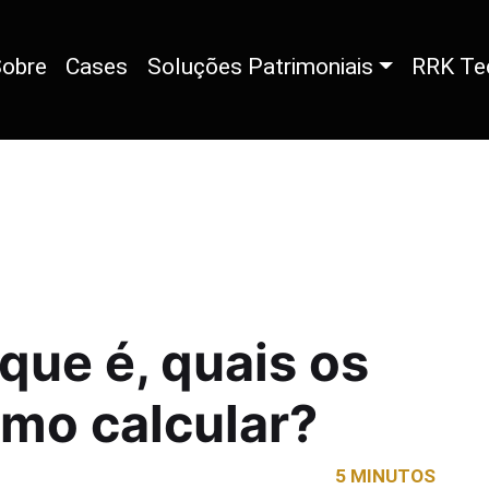
obre
Cases
Soluções Patrimoniais
RRK Te
 que é, quais os
omo calcular?
5 MINUTOS