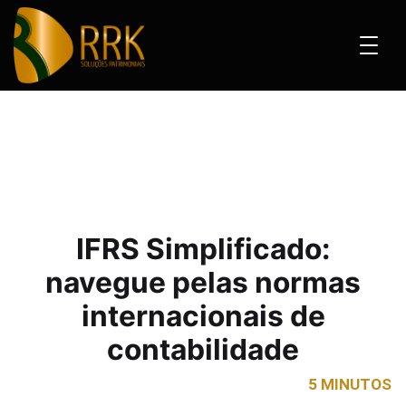
mplificado: navegue pelas normas internacionais de contabilidade
IFRS Simplificado:
navegue pelas normas
internacionais de
contabilidade
5 MINUTOS