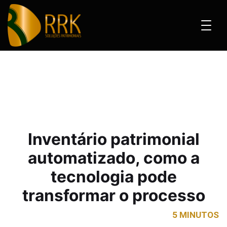
patrimonial automatizado, como a tecnologia pode transformar o processo
Inventário patrimonial
automatizado, como a
tecnologia pode
transformar o processo
5 MINUTOS