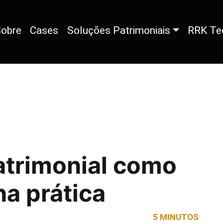
obre
Cases
Soluções Patrimoniais
RRK Te
atrimonial como
na prática
5 MINUTOS