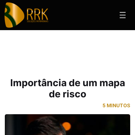
a de um mapa de risco
Importância de um mapa
de risco
5 MINUTOS