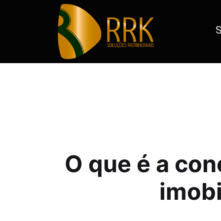
S
O que é a conciliação de ativos imobilizados?
O que é a conc
imobi