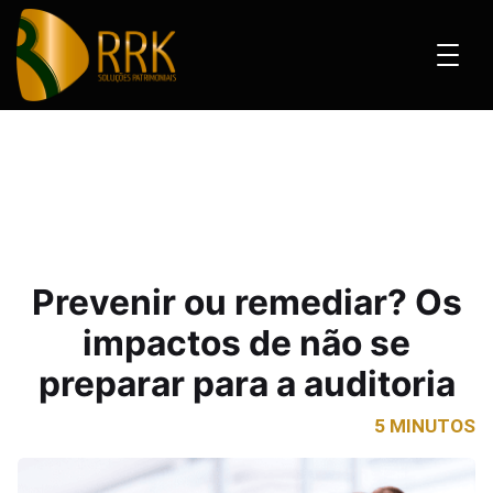
emediar? Os impactos de não se preparar para a auditoria
Prevenir ou remediar? Os
impactos de não se
preparar para a auditoria
5 MINUTOS