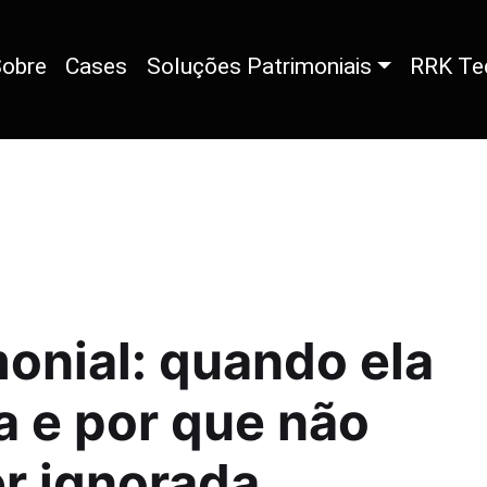
obre
Cases
Soluções Patrimoniais
RRK Te
monial: quando ela
a e por que não
r ignorada