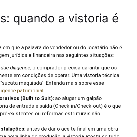
s: quando a vistoria é
em que a palavra do vendedor ou do locatário não é
gem jurídica e financeira nas seguintes situações:
a
due diligence
, o comprador precisa garantir que os
mente em condições de operar. Uma vistoria técnica
 “sucata maquiada”. Entenda mais sobre esse
ligence patrimonial
.
ativos (Built to Suit):
ao alugar um galpão
toria de entrada e saída (Check-in/Check-out) é o que
pré-existentes ou reformas estruturais não
stalações:
antes de dar o aceite final em uma obra
a nova linha de produção, a vistoria atesta se tudo