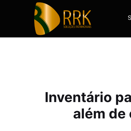
S
Inventário patrimonial: muito além de contar bens
Inventário pa
além de 